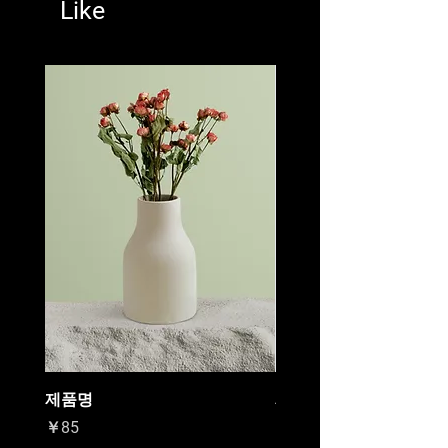
Like
제품명
제품명
가격
가격
￥85
￥20