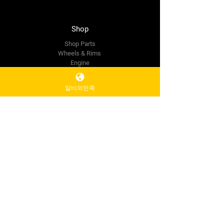
Shop
Shop Parts
Wheels & Rims
Engine
Vehicle Body Parts
Accessories
알바의민족
Wholesale
The Company
About Us
Reviews
Premium Area
FAQ
Contact Us
info@mysite.com
500 Terry Francine St.