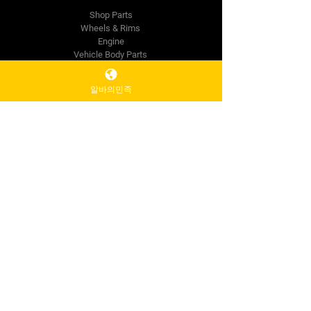
Shop Parts
Wheels & Rims
Engine
Vehicle Body Parts
Accessories
Wholesale
알바의민족
The Company
About Us
Reviews
Premium Area
FAQ
Contact Us
info@mysite.com
500 Terry Francine St.
San Francisco,
CA 94158
Tel:
123-456-7890