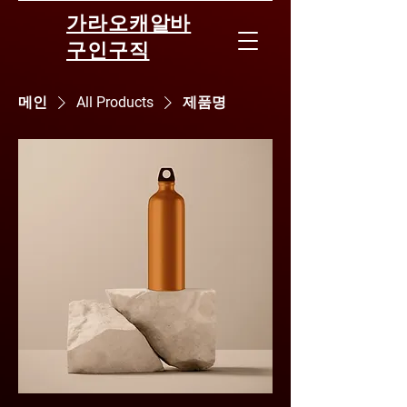
가라오캐알바
구인구직
메인
All Products
제품명