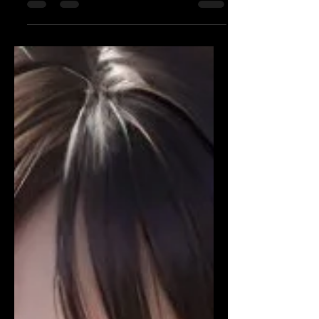
로에 의존해야 했고, 정보도 단편적이었죠. 하
지만 지금은 모바일 중심 검색 환경 덕분에 접
근 방식 자체가 완전히 달라졌습니다. 스웨디
시알바 스웨디시알바 1️⃣ 모바일 검색이 기준
이 되면서 진입 장벽이 낮아짐 이제는 네이버
검색 구글 키워드 검색 모바일 카페·블로그 만
으로도 업소 정보, 후기, 조건을 한 번에 비교할
수 있어요.굳이 직접 발품을 팔지 않아도 집에
서 충분히 판단 이 가능해졌죠. 스웨디시알바
2️⃣ 후기·경험담이 많아져 ‘감으로 선택’하지 않
아도 된다 과거에는“괜찮다더라” 같은 말만 믿
고 선택했다면,지금은 실제 근무 후기 수입 구
조 설명 장단점 비교 글 을 미리 확인할 수 있습
니다.덕분에 초보자도 실제 근무 분위기를 예
상 하고 지원할 수 있어요. 유흥알바 3️⃣ 네이버
·구글 검색 결과가 업소 신뢰도를 가늠하는 기
준이 됐다 검색했을 때 정보가 정리