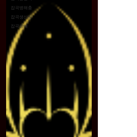
잡곡병해충
잡곡생산량
잡곡판매