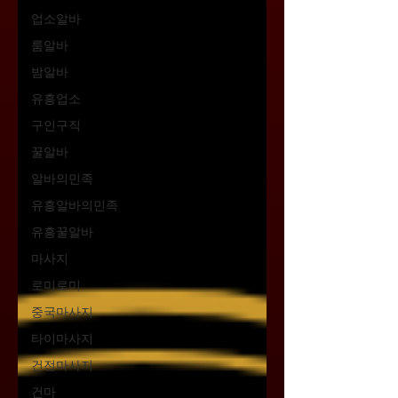
업소알바
룸알바
밤알바
유흥업소
구인구직
꿀알바
알바의민족
유흥알바의민족
유흥꿀알바
마사지
로미로미
중국마사지
타이마사지
건전마사지
건마