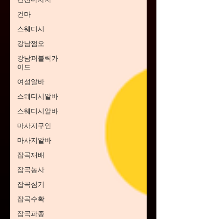
건마
스웨디시
강남쩜오
강남퍼블릭가
이드
여성알바
스웨디시알바
스웨디시알바
마사지구인
마사지알바
잡곡재배
잡곡농사
잡곡심기
잡곡수확
잡곡파종