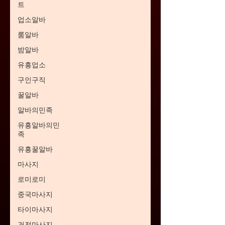
트
업소알바
룸알바
밤알바
유흥업소
구인구직
꿀알바
알바의민족
유흥알바의민
족
유흥꿀알바
마사지
로미로미
중국마사지
타이마사지
건전마사지