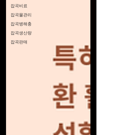
잡곡비료
잡곡물관리
잡곡병해충
잡곡생산량
잡곡판매