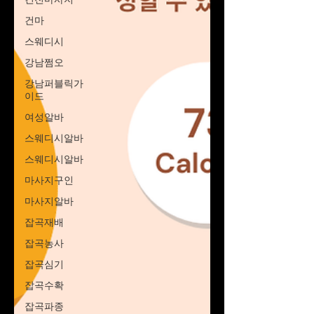
건마
스웨디시
강남쩜오
강남퍼블릭가
이드
여성알바
스웨디시알바
스웨디시알바
마사지구인
마사지알바
잡곡재배
잡곡농사
잡곡심기
잡곡수확
잡곡파종