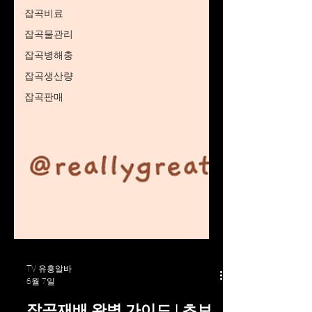
잡곡비료
잡곡물관리
잡곡병해충
잡곡생산량
잡곡판매
TV 유흥알바
6월 7일