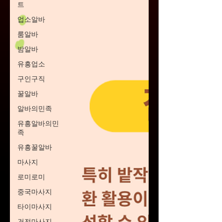
트
업소알바
룸알바
밤알바
유흥업소
구인구직
꿀알바
알바의민족
유흥알바의민
족
유흥꿀알바
마사지
로미로미
중국마사지
타이마사지
건전마사지