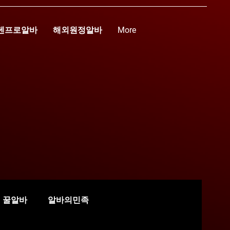
텐프로알바
해외원정알바
More
꿀알바
알바의민족