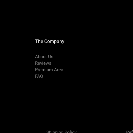
다. 조 수수 기장 율무 메밀 팥
The Company
About Us
Reviews
Premium Area
FAQ
Shipping Policy
Ref