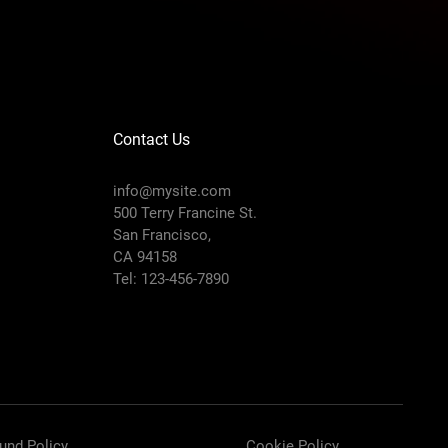
 녹두 대두(콩) 각
Contact Us
info@mysite.com
500 Terry Francine St.
San Francisco,
CA 94158
Tel: 123-456-7890
und Policy
Cookie Policy