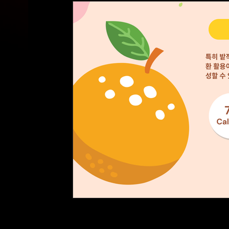
유흥알바의민족
유흥꿀알바
마사지
강남쩜오
강남퍼블릭가이드
여성알바
잡곡농사
잡곡심기
잡곡수확
잡곡