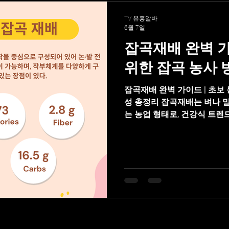
로미로미
중국마사지
타이마사지
건전마사지
TV 유흥알바
6월 7일
잡곡재배 완벽 가
스웨디시알바
스웨디시알바
마사지구인
마사
위한 잡곡 농사 
잡곡재배 완벽 가이드 | 초보
파종
성 총정리 잡곡재배는 벼나 밀
는 농업 형태로, 건강식 트렌
분야다. 대표적으로 조, 수수, 기
되며 각각 용도와 시장이 다
생산보다는 다양한 품종을 활
전하고 있으며, 직거래와 가공
잡곡재배의 특징 잡곡은 대부
은 작물이 많다. 특히 밭작물
용이 가능하며, 작부체계를 다
또한 건강식, 다이어트 식품,
증가하고 있다. 대표 잡곡 