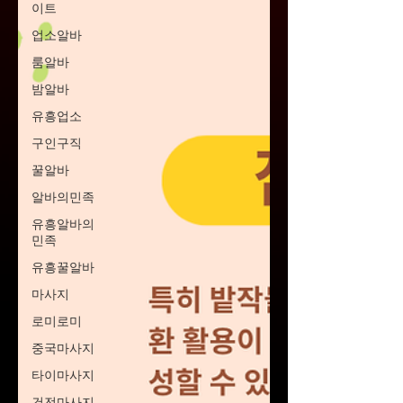
이트
업소알바
룸알바
밤알바
유흥업소
구인구직
꿀알바
알바의민족
유흥알바의
민족
유흥꿀알바
마사지
로미로미
중국마사지
타이마사지
건전마사지