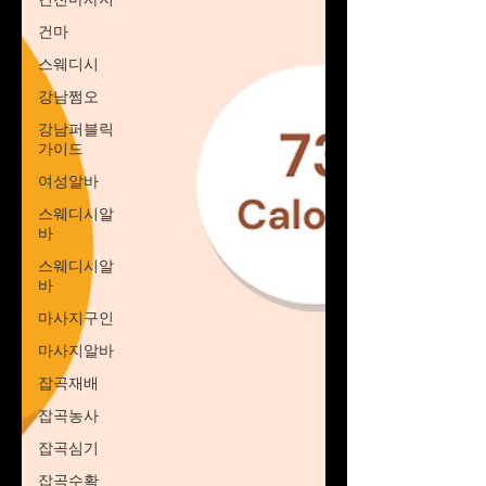
건마
스웨디시
강남쩜오
강남퍼블릭
가이드
여성알바
스웨디시알
바
스웨디시알
바
마사지구인
마사지알바
잡곡재배
잡곡농사
잡곡심기
잡곡수확