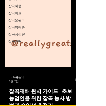
잡곡파종
잡곡비료
잡곡물관리
잡곡병해충
잡곡생산량
잡곡판매
TV 유흥알바
6월 7일
잡곡재배 완벽 가이드 | 초보
농업인을 위한 잡곡 농사 방