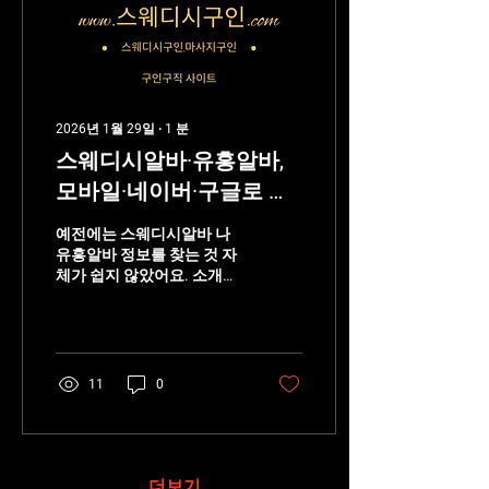
본업에 영향이 적음 이 기준
에서 보면, 모든 유흥알바 가
투잡에 적합한 건 아니다. 스
웨디시알바 스웨디시알바
｜여성 투잡으로 선호되는
이유 스웨디시알바는 최근
2026년 1월 29일
∙
1
분
직장인·대학생 여성 투잡 으
스웨디시알바·유흥알바,
로 가장 많이 선택된다. ✔ 투
잡에 유리한 이유 예약제 중
모바일·네이버·구글로 찾
심 → 출근 시간 조절 쉬움 관
는 정보 접근성이 달라졌
리 위주 업무 → 감정노동 적
예전에는 스웨디시알바 나
음 불필요한 접객·술자리 없
다
유흥알바 정보를 찾는 것 자
음 건당·시간당 수입 구조...
체가 쉽지 않았어요. 소개나
지인 경로에 의존해야 했고,
정보도 단편적이었죠. 하지
만 지금은 모바일 중심 검색
환경 덕분에 접근 방식 자체
가 완전히 달라졌습니다. 스
11
0
웨디시알바 스웨디시알바
1️⃣ 모바일 검색이 기준이 되
면서 진입 장벽이 낮아짐 이
제는 네이버 검색 구글 키워
드 검색 모바일 카페·블로그
더보기