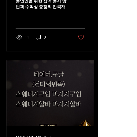
농업인을 위한 잡곡 농사 방
법과 수익성 총정리 잡곡재
배는 벼나 밀 같은 주곡 외에
다양한 곡식을 재배하는 농
업 형태로, 건강식 트렌드와
함께 수요가 꾸준히 증가하
고 있는 분야다. 대표적으로
11
0
조, 수수, 기장, 율무, 메밀,
콩, 팥, 녹두 등이 포함되며
각각 용도와 시장이 다양하
다. 잡곡재배 바로가기 잡곡
은 대량 생산보다는 다양한
품종을 활용한 소규모 고부
가가치 농업으로 발전하고
있으며, 직거래와 가공 판매
를 통해 수익성을 높일 수 있
다. 잡곡재배의 특징 잡곡은
대부분 재배 기간이 짧고 환
경 적응력이 높은 작물이 많
다. 특히 밭작물 중심으로 구
성되어 있어 논·밭 전환 활용
이 가능하며, 작부체계를 다
양하게 구성할 수 있는 장점
이 있다. 또한 건강식, 다이