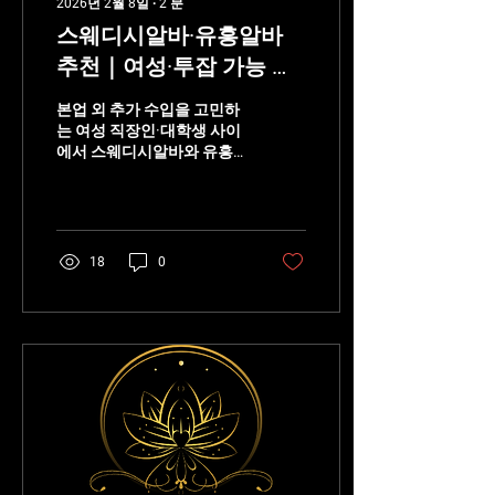
2026년 2월 8일
∙
2
분
어트 식품, 기능성 식품 시장
스웨디시알바·유흥알바
확대에 따라 소비가 증가하
고 있다. 대표 잡곡 종류 잡
추천｜여성·투잡 가능 조
곡재배에는 다양한 작물이
건
포함된다. 조 수수 기장 율무
본업 외 추가 수입을 고민하
메밀 팥 녹두 대두(콩) 각 작
는 여성 직장인·대학생 사이
물마다 생육 조건과 수확...
에서 스웨디시알바와 유흥
알바 가 투잡 선택지로 자주
언급된다. 하지만 수입만 보
고 선택했다가 근무환경·체
력·안전 문제 로 오래 못 가
는 경우도 많다. 그래서 이번
18
0
글에서는 여성 기준 + 투잡
가능 조건 에 초점을 맞춰 현
실적으로 정리한다. 여성 투
잡으로 가능한 알바의 공통
조건 스웨디시알바 투잡으
로 오래 유지되는 알바에는
공통점이 있다. ✔ 근무 시간
선택 가능 (주 2~3회, 파트타
임) ✔ 출근·퇴근 시간이 명
확함 ✔ 체력 소모가 과하지
않음 ✔ 일정 조절이 가능해