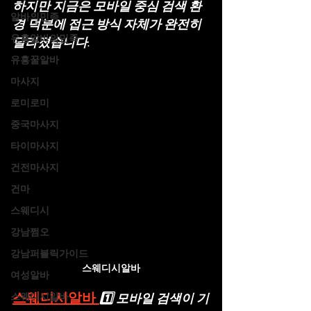
하지만 지금은 
모바일 중심 검색 환
알바의민족
경
 덕분에 접근 방식 자체가 완전히 
유흥알바의민족
달라졌습니다.
유흥꿀알바
마사지
로미로미
중국마사지
타이마사지
건전마사지
건마
스웨디시
강남쩜오
강남퍼블릭가이드
스웨디시알바
여성알바
스웨디시알바 
스웨디시알바
1️⃣ 모바일 검색이 기