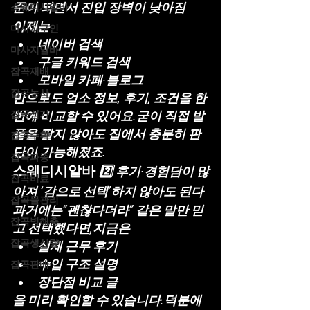
준이 되면서 진입 장벽이 낮아짐
스웨디시알바
이제는
마사지구인
네이버 검색
마사지알바
구글 키워드 검색
잡곡재배
모바일 카페·블로그
잡곡농사
만으로도 업소 정보, 후기, 조건을 한 
잡곡심기
번에 비교할 수 있어요.굳이 직접 발
품을 팔지 않아도 
집에서 충분히 판
잡곡수확
단
이 가능해졌죠.
잡곡파종
스웨디시알바 
2️⃣ 후기·경험담이 많
잡곡비료
아져 ‘감으로 선택’하지 않아도 된다
잡곡물관리
과거에는“괜찮다더라” 같은 말만 믿
잡곡병해충
고 선택했다면,지금은
잡곡생산량
실제 근무 후기
수입 구조 설명
잡곡판매
장단점 비교 글
을 미리 확인할 수 있습니다.덕분에 